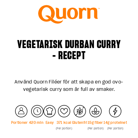
VEGETARISK DURBAN CURRY
- RECEPT
Använd Quorn Filéer för att skapa en god ovo-
vegetarisk curry som är full av smaker.
Portioner
4
20
min
Easy
371
kcal
Glutenfri
15
g fiber
14
g proteinet
(Per portion)
(Per portion)
(Per portion)