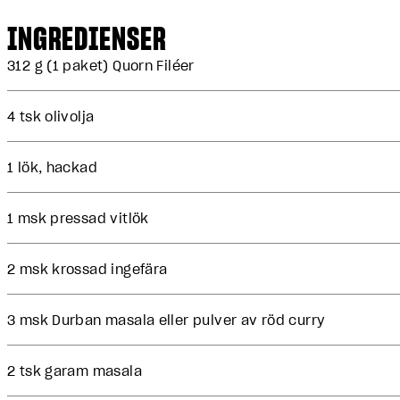
INGREDIENSER
312 g (1 paket) Quorn Filéer
4 tsk olivolja
1 lök, hackad
1 msk pressad vitlök
2 msk krossad ingefära
3 msk Durban masala eller pulver av röd curry
2 tsk garam masala